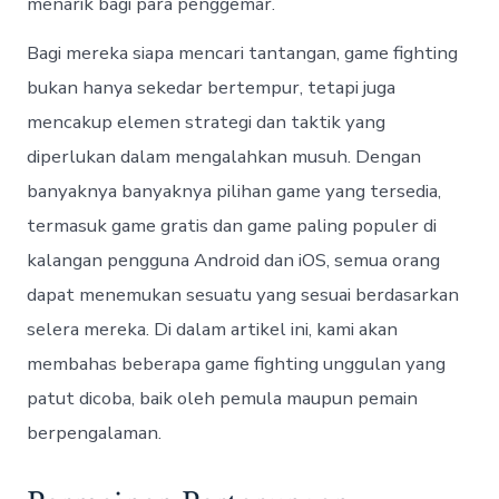
menarik bagi para penggemar.
Bagi mereka siapa mencari tantangan, game fighting
bukan hanya sekedar bertempur, tetapi juga
mencakup elemen strategi dan taktik yang
diperlukan dalam mengalahkan musuh. Dengan
banyaknya banyaknya pilihan game yang tersedia,
termasuk game gratis dan game paling populer di
kalangan pengguna Android dan iOS, semua orang
dapat menemukan sesuatu yang sesuai berdasarkan
selera mereka. Di dalam artikel ini, kami akan
membahas beberapa game fighting unggulan yang
patut dicoba, baik oleh pemula maupun pemain
berpengalaman.