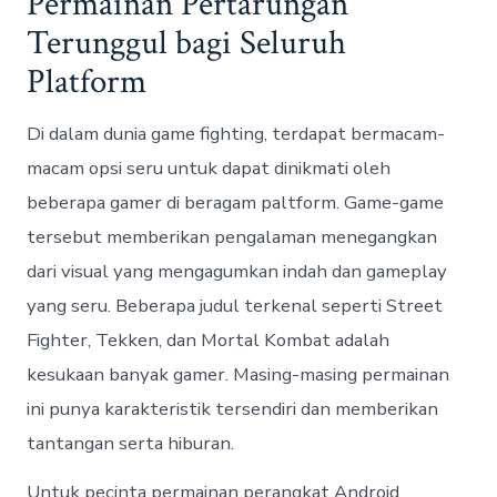
Permainan Pertarungan
Terunggul bagi Seluruh
Platform
Di dalam dunia game fighting, terdapat bermacam-
macam opsi seru untuk dapat dinikmati oleh
beberapa gamer di beragam paltform. Game-game
tersebut memberikan pengalaman menegangkan
dari visual yang mengagumkan indah dan gameplay
yang seru. Beberapa judul terkenal seperti Street
Fighter, Tekken, dan Mortal Kombat adalah
kesukaan banyak gamer. Masing-masing permainan
ini punya karakteristik tersendiri dan memberikan
tantangan serta hiburan.
Untuk pecinta permainan perangkat Android,