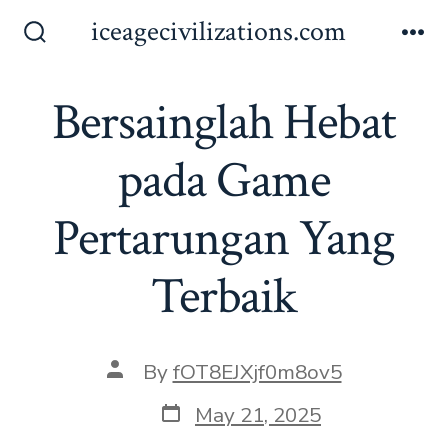
Skip
iceagecivilizations.com
to
Search
Me
Toggle
content
Bersainglah Hebat
pada Game
Pertarungan Yang
Terbaik
Post
By
fOT8EJXjf0m8ov5
author
Post
May 21, 2025
date