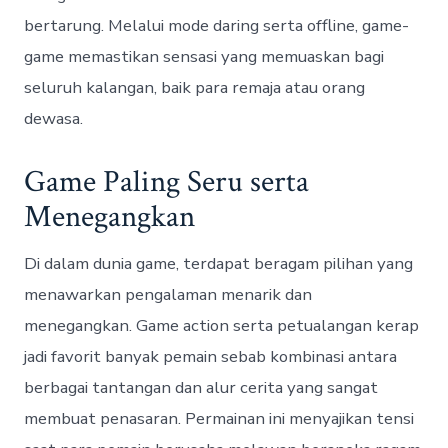
bertarung. Melalui mode daring serta offline, game-
game memastikan sensasi yang memuaskan bagi
seluruh kalangan, baik para remaja atau orang
dewasa.
Game Paling Seru serta
Menegangkan
Di dalam dunia game, terdapat beragam pilihan yang
menawarkan pengalaman menarik dan
menegangkan. Game action serta petualangan kerap
jadi favorit banyak pemain sebab kombinasi antara
berbagai tantangan dan alur cerita yang sangat
membuat penasaran. Permainan ini menyajikan tensi