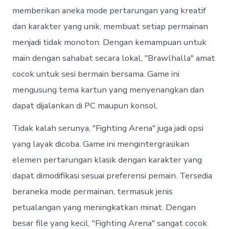
memberikan aneka mode pertarungan yang kreatif
dan karakter yang unik, membuat setiap permainan
menjadi tidak monoton. Dengan kemampuan untuk
main dengan sahabat secara lokal, "Brawlhalla" amat
cocok untuk sesi bermain bersama. Game ini
mengusung tema kartun yang menyenangkan dan
dapat dijalankan di PC maupun konsol.
Tidak kalah serunya, "Fighting Arena" juga jadi opsi
yang layak dicoba. Game ini mengintergrasikan
elemen pertarungan klasik dengan karakter yang
dapat dimodifikasi sesuai preferensi pemain. Tersedia
beraneka mode permainan, termasuk jenis
petualangan yang meningkatkan minat. Dengan
besar file yang kecil, "Fighting Arena" sangat cocok