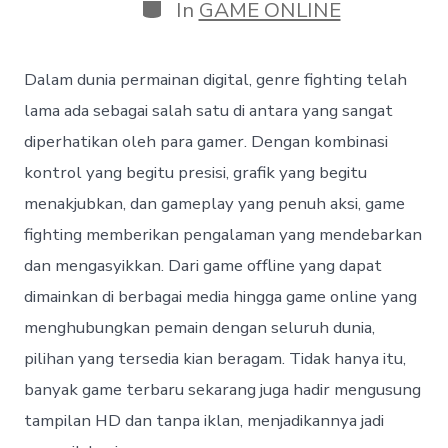
Categories
In
GAME ONLINE
Dalam dunia permainan digital, genre fighting telah
lama ada sebagai salah satu di antara yang sangat
diperhatikan oleh para gamer. Dengan kombinasi
kontrol yang begitu presisi, grafik yang begitu
menakjubkan, dan gameplay yang penuh aksi, game
fighting memberikan pengalaman yang mendebarkan
dan mengasyikkan. Dari game offline yang dapat
dimainkan di berbagai media hingga game online yang
menghubungkan pemain dengan seluruh dunia,
pilihan yang tersedia kian beragam. Tidak hanya itu,
banyak game terbaru sekarang juga hadir mengusung
tampilan HD dan tanpa iklan, menjadikannya jadi