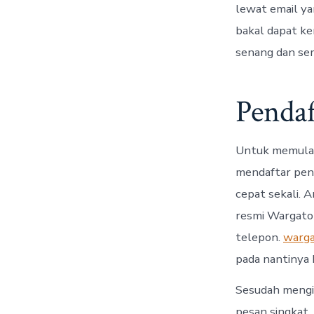
lewat email ya
bakal dapat k
senang dan se
Penda
Untuk memulai
mendaftar pen
cepat sekali. A
resmi Wargatot
telepon.
warga
pada nantinya h
Sesudah mengis
pesan singkat.