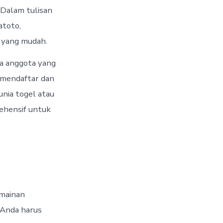
 Dalam tulisan
atoto,
n yang mudah.
ra anggota yang
 mendaftar dan
unia togel atau
ehensif untuk
mainan
 Anda harus