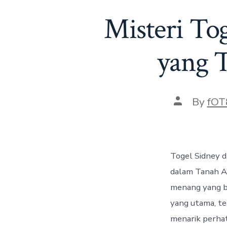
Misteri To
yang T
Post
By
fOT
author
Togel Sidney d
dalam Tanah Ai
menang yang beg
yang utama, t
menarik perhat