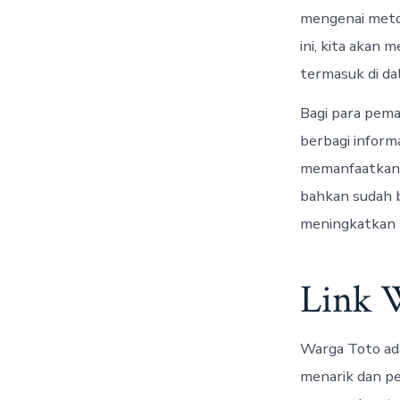
mengenai metod
ini, kita akan
termasuk di da
Bagi para pema
berbagi inform
memanfaatkan f
bahkan sudah b
meningkatkan 
Link 
Warga Toto ad
menarik dan p