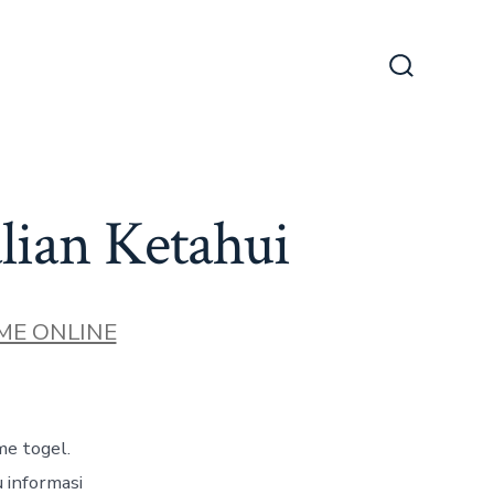
Search
Toggle
lian Ketahui
s
ME ONLINE
me togel.
 informasi