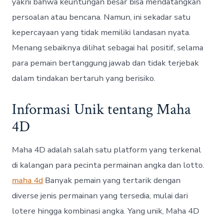
yakni bahwa keuntungan besar bisa mendatangkan
persoalan atau bencana. Namun, ini sekadar satu
kepercayaan yang tidak memiliki landasan nyata.
Menang sebaiknya dilihat sebagai hal positif, selama
para pemain bertanggung jawab dan tidak terjebak
dalam tindakan bertaruh yang berisiko.
Informasi Unik tentang Maha
4D
Maha 4D adalah salah satu platform yang terkenal
di kalangan para pecinta permainan angka dan lotto.
maha 4d
Banyak pemain yang tertarik dengan
diverse jenis permainan yang tersedia, mulai dari
lotere hingga kombinasi angka. Yang unik, Maha 4D