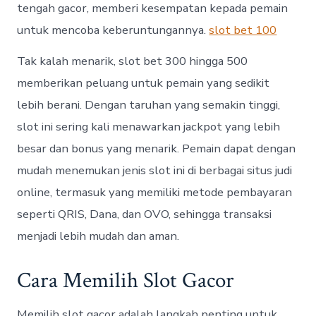
tengah gacor, memberi kesempatan kepada pemain
untuk mencoba keberuntungannya.
slot bet 100
Tak kalah menarik, slot bet 300 hingga 500
memberikan peluang untuk pemain yang sedikit
lebih berani. Dengan taruhan yang semakin tinggi,
slot ini sering kali menawarkan jackpot yang lebih
besar dan bonus yang menarik. Pemain dapat dengan
mudah menemukan jenis slot ini di berbagai situs judi
online, termasuk yang memiliki metode pembayaran
seperti QRIS, Dana, dan OVO, sehingga transaksi
menjadi lebih mudah dan aman.
Cara Memilih Slot Gacor
Memilih slot gacor adalah langkah penting untuk