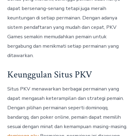
dapat bersenang-senang tetapi juga meraih
keuntungan di setiap permainan. Dengan adanya
sistem pendaftaran yang mudah dan cepat, PKV
Games semakin memudahkan pemain untuk
bergabung dan menikmati setiap permainan yang
ditawarkan.
Keunggulan Situs PKV
Situs PKV menawarkan berbagai permainan yang
dapat mengasah keterampilan dan strategi pemain.
Dengan pilihan permainan seperti dominoqq,
bandarqq, dan poker online, pemain dapat memilih
sesuai dengan minat dan kemampuan masing-masing.
dominoqq pkv
Permainan-permainan ini dirancang