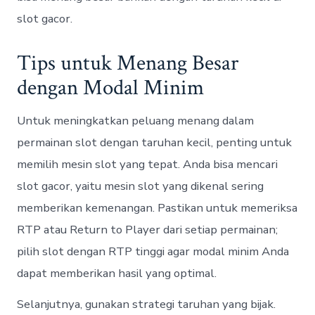
slot gacor.
Tips untuk Menang Besar
dengan Modal Minim
Untuk meningkatkan peluang menang dalam
permainan slot dengan taruhan kecil, penting untuk
memilih mesin slot yang tepat. Anda bisa mencari
slot gacor, yaitu mesin slot yang dikenal sering
memberikan kemenangan. Pastikan untuk memeriksa
RTP atau Return to Player dari setiap permainan;
pilih slot dengan RTP tinggi agar modal minim Anda
dapat memberikan hasil yang optimal.
Selanjutnya, gunakan strategi taruhan yang bijak.