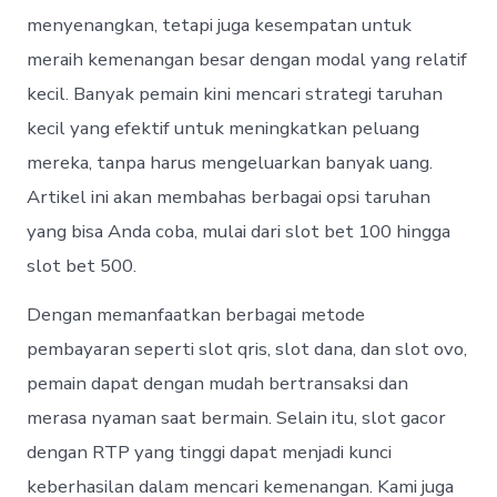
menyenangkan, tetapi juga kesempatan untuk
meraih kemenangan besar dengan modal yang relatif
kecil. Banyak pemain kini mencari strategi taruhan
kecil yang efektif untuk meningkatkan peluang
mereka, tanpa harus mengeluarkan banyak uang.
Artikel ini akan membahas berbagai opsi taruhan
yang bisa Anda coba, mulai dari slot bet 100 hingga
slot bet 500.
Dengan memanfaatkan berbagai metode
pembayaran seperti slot qris, slot dana, dan slot ovo,
pemain dapat dengan mudah bertransaksi dan
merasa nyaman saat bermain. Selain itu, slot gacor
dengan RTP yang tinggi dapat menjadi kunci
keberhasilan dalam mencari kemenangan. Kami juga