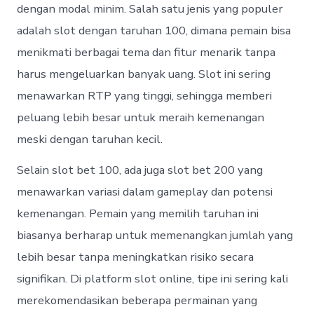
dengan modal minim. Salah satu jenis yang populer
adalah slot dengan taruhan 100, dimana pemain bisa
menikmati berbagai tema dan fitur menarik tanpa
harus mengeluarkan banyak uang. Slot ini sering
menawarkan RTP yang tinggi, sehingga memberi
peluang lebih besar untuk meraih kemenangan
meski dengan taruhan kecil.
Selain slot bet 100, ada juga slot bet 200 yang
menawarkan variasi dalam gameplay dan potensi
kemenangan. Pemain yang memilih taruhan ini
biasanya berharap untuk memenangkan jumlah yang
lebih besar tanpa meningkatkan risiko secara
signifikan. Di platform slot online, tipe ini sering kali
merekomendasikan beberapa permainan yang