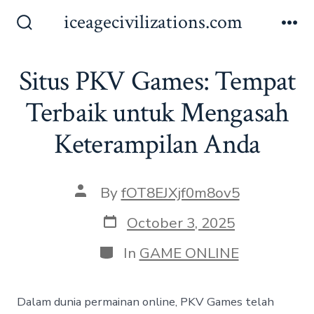
Skip
iceagecivilizations.com
to
Search
Me
Toggle
content
Situs PKV Games: Tempat
Terbaik untuk Mengasah
Keterampilan Anda
Post
By
fOT8EJXjf0m8ov5
author
Post
October 3, 2025
date
Categories
In
GAME ONLINE
Dalam dunia permainan online, PKV Games telah