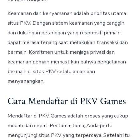
Keamanan dan kenyamanan adalah prioritas utama
situs PKV. Dengan sistem keamanan yang canggih
dan dukungan pelanggan yang responsif, pemain
dapat merasa tenang saat melakukan transaksi dan
bermain. Komitmen untuk menjaga privasi dan
keamanan pemain memastikan bahwa pengalaman
bermain di situs PKV selalu aman dan
menyenangkan.
Cara Mendaftar di PKV Games
Mendaftar di PKV Games adalah proses yang cukup
mudah dan cepat. Pertama-tama, Anda perlu
mengunjungi situs PKV yang terpercaya. Setelah itu,