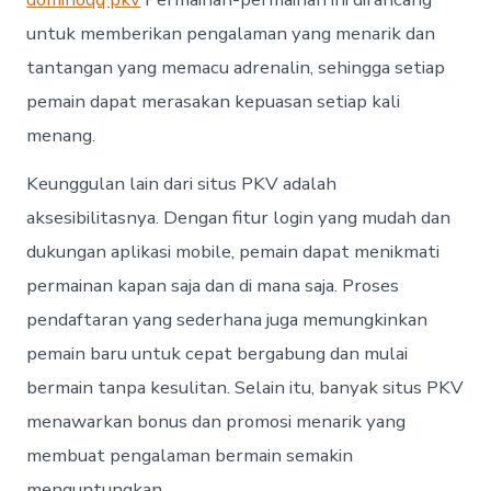
untuk memberikan pengalaman yang menarik dan
tantangan yang memacu adrenalin, sehingga setiap
pemain dapat merasakan kepuasan setiap kali
menang.
Keunggulan lain dari situs PKV adalah
aksesibilitasnya. Dengan fitur login yang mudah dan
dukungan aplikasi mobile, pemain dapat menikmati
permainan kapan saja dan di mana saja. Proses
pendaftaran yang sederhana juga memungkinkan
pemain baru untuk cepat bergabung dan mulai
bermain tanpa kesulitan. Selain itu, banyak situs PKV
menawarkan bonus dan promosi menarik yang
membuat pengalaman bermain semakin
menguntungkan.