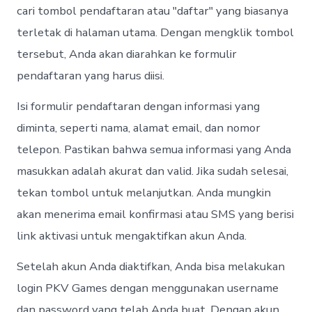
cari tombol pendaftaran atau "daftar" yang biasanya
terletak di halaman utama. Dengan mengklik tombol
tersebut, Anda akan diarahkan ke formulir
pendaftaran yang harus diisi.
Isi formulir pendaftaran dengan informasi yang
diminta, seperti nama, alamat email, dan nomor
telepon. Pastikan bahwa semua informasi yang Anda
masukkan adalah akurat dan valid. Jika sudah selesai,
tekan tombol untuk melanjutkan. Anda mungkin
akan menerima email konfirmasi atau SMS yang berisi
link aktivasi untuk mengaktifkan akun Anda.
Setelah akun Anda diaktifkan, Anda bisa melakukan
login PKV Games dengan menggunakan username
dan password yang telah Anda buat. Dengan akun