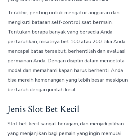
Terakhir, penting untuk mengatur anggaran dan
mengikuti batasan self-control saat bermain.
Tentukan berapa banyak yang bersedia Anda
pertaruhkan, misalnya bet 100 atau 200. Jika Anda
mencapai batas tersebut, berhentilah dan evaluasi
permainan Anda. Dengan disiplin dalam mengelola
modal dan memahami kapan harus berhenti, Anda
bisa meraih kemenangan yang lebih besar meskipun
bertaruh dengan jumlah kecil.
Jenis Slot Bet Kecil
Slot bet kecil sangat beragam, dan menjadi pilihan
yang menjanjikan bagi pemain yang ingin memulai