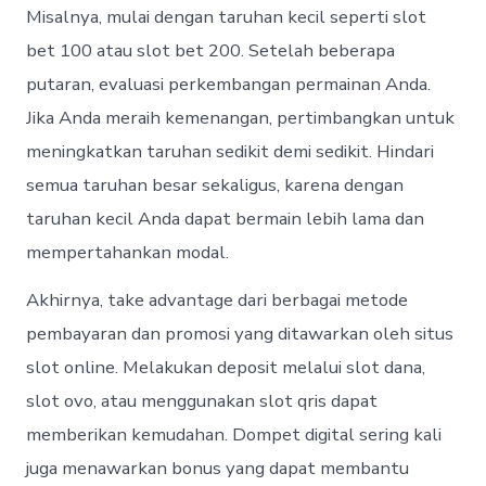
Misalnya, mulai dengan taruhan kecil seperti slot
bet 100 atau slot bet 200. Setelah beberapa
putaran, evaluasi perkembangan permainan Anda.
Jika Anda meraih kemenangan, pertimbangkan untuk
meningkatkan taruhan sedikit demi sedikit. Hindari
semua taruhan besar sekaligus, karena dengan
taruhan kecil Anda dapat bermain lebih lama dan
mempertahankan modal.
Akhirnya, take advantage dari berbagai metode
pembayaran dan promosi yang ditawarkan oleh situs
slot online. Melakukan deposit melalui slot dana,
slot ovo, atau menggunakan slot qris dapat
memberikan kemudahan. Dompet digital sering kali
juga menawarkan bonus yang dapat membantu