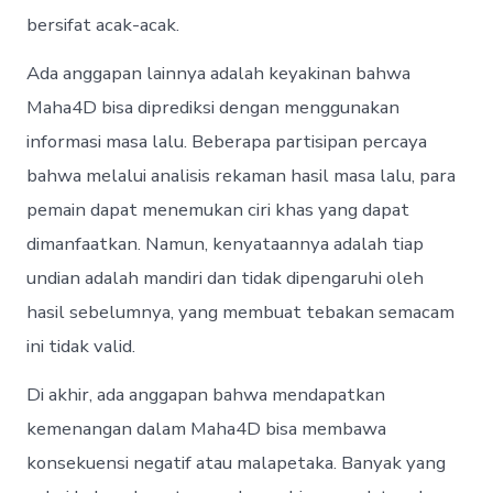
bersifat acak-acak.
Ada anggapan lainnya adalah keyakinan bahwa
Maha4D bisa diprediksi dengan menggunakan
informasi masa lalu. Beberapa partisipan percaya
bahwa melalui analisis rekaman hasil masa lalu, para
pemain dapat menemukan ciri khas yang dapat
dimanfaatkan. Namun, kenyataannya adalah tiap
undian adalah mandiri dan tidak dipengaruhi oleh
hasil sebelumnya, yang membuat tebakan semacam
ini tidak valid.
Di akhir, ada anggapan bahwa mendapatkan
kemenangan dalam Maha4D bisa membawa
konsekuensi negatif atau malapetaka. Banyak yang