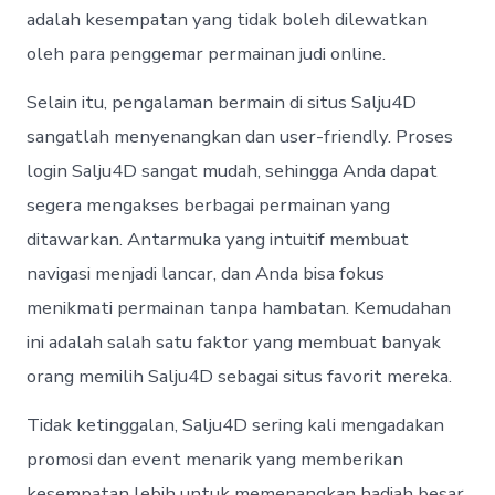
adalah kesempatan yang tidak boleh dilewatkan
oleh para penggemar permainan judi online.
Selain itu, pengalaman bermain di situs Salju4D
sangatlah menyenangkan dan user-friendly. Proses
login Salju4D sangat mudah, sehingga Anda dapat
segera mengakses berbagai permainan yang
ditawarkan. Antarmuka yang intuitif membuat
navigasi menjadi lancar, dan Anda bisa fokus
menikmati permainan tanpa hambatan. Kemudahan
ini adalah salah satu faktor yang membuat banyak
orang memilih Salju4D sebagai situs favorit mereka.
Tidak ketinggalan, Salju4D sering kali mengadakan
promosi dan event menarik yang memberikan
kesempatan lebih untuk memenangkan hadiah besar.