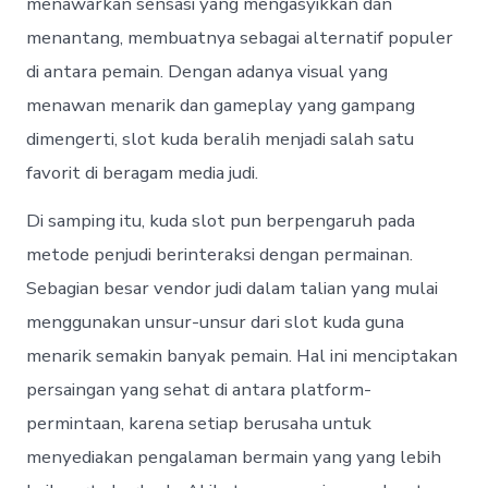
menawarkan sensasi yang mengasyikkan dan
menantang, membuatnya sebagai alternatif populer
di antara pemain. Dengan adanya visual yang
menawan menarik dan gameplay yang gampang
dimengerti, slot kuda beralih menjadi salah satu
favorit di beragam media judi.
Di samping itu, kuda slot pun berpengaruh pada
metode penjudi berinteraksi dengan permainan.
Sebagian besar vendor judi dalam talian yang mulai
menggunakan unsur-unsur dari slot kuda guna
menarik semakin banyak pemain. Hal ini menciptakan
persaingan yang sehat di antara platform-
permintaan, karena setiap berusaha untuk
menyediakan pengalaman bermain yang yang lebih