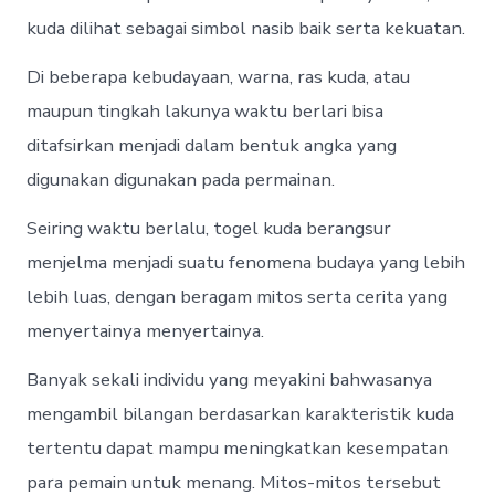
kuda dilihat sebagai simbol nasib baik serta kekuatan.
Di beberapa kebudayaan, warna, ras kuda, atau
maupun tingkah lakunya waktu berlari bisa
ditafsirkan menjadi dalam bentuk angka yang
digunakan digunakan pada permainan.
Seiring waktu berlalu, togel kuda berangsur
menjelma menjadi suatu fenomena budaya yang lebih
lebih luas, dengan beragam mitos serta cerita yang
menyertainya menyertainya.
Banyak sekali individu yang meyakini bahwasanya
mengambil bilangan berdasarkan karakteristik kuda
tertentu dapat mampu meningkatkan kesempatan
para pemain untuk menang. Mitos-mitos tersebut