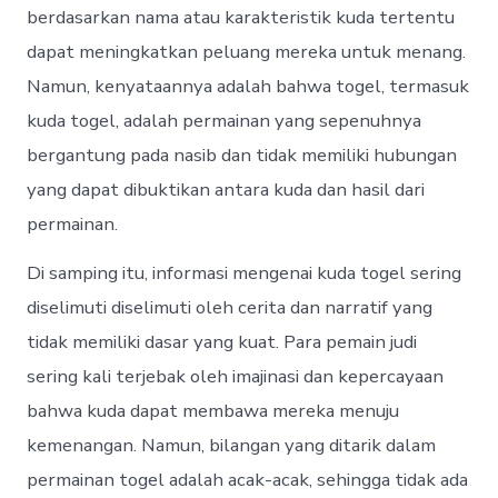
berdasarkan nama atau karakteristik kuda tertentu
dapat meningkatkan peluang mereka untuk menang.
Namun, kenyataannya adalah bahwa togel, termasuk
kuda togel, adalah permainan yang sepenuhnya
bergantung pada nasib dan tidak memiliki hubungan
yang dapat dibuktikan antara kuda dan hasil dari
permainan.
Di samping itu, informasi mengenai kuda togel sering
diselimuti diselimuti oleh cerita dan narratif yang
tidak memiliki dasar yang kuat. Para pemain judi
sering kali terjebak oleh imajinasi dan kepercayaan
bahwa kuda dapat membawa mereka menuju
kemenangan. Namun, bilangan yang ditarik dalam
permainan togel adalah acak-acak, sehingga tidak ada