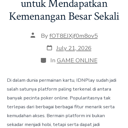
untuk Mendapatkan
Kemenangan Besar Sekali
Post
By
fOT8EJXjf0m8ov5
author
Post
July 21, 2026
date
Categories
In
GAME ONLINE
Di dalam dunia permainan kartu, IDNPlay sudah jadi
salah satunya platform paling terkenal di antara
banyak pecinta poker online. Popularitasnya tak
terlepas dari berbagai berbagai fitur menarik serta
kemudahan akses. Bermain platform ini bukan
sekadar menjadi hobi, tetapi serta dapat jadi