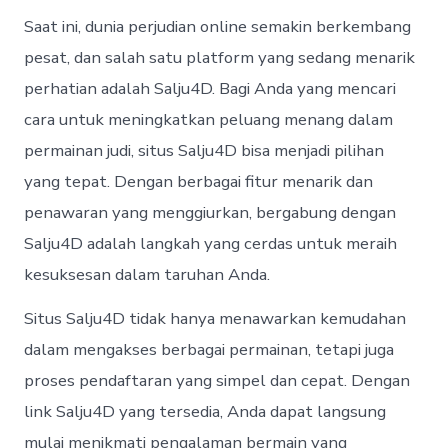
Saat ini, dunia perjudian online semakin berkembang
pesat, dan salah satu platform yang sedang menarik
perhatian adalah Salju4D. Bagi Anda yang mencari
cara untuk meningkatkan peluang menang dalam
permainan judi, situs Salju4D bisa menjadi pilihan
yang tepat. Dengan berbagai fitur menarik dan
penawaran yang menggiurkan, bergabung dengan
Salju4D adalah langkah yang cerdas untuk meraih
kesuksesan dalam taruhan Anda.
Situs Salju4D tidak hanya menawarkan kemudahan
dalam mengakses berbagai permainan, tetapi juga
proses pendaftaran yang simpel dan cepat. Dengan
link Salju4D yang tersedia, Anda dapat langsung
mulai menikmati pengalaman bermain yang