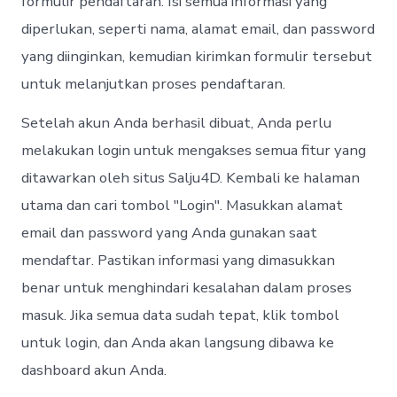
formulir pendaftaran. Isi semua informasi yang
diperlukan, seperti nama, alamat email, dan password
yang diinginkan, kemudian kirimkan formulir tersebut
untuk melanjutkan proses pendaftaran.
Setelah akun Anda berhasil dibuat, Anda perlu
melakukan login untuk mengakses semua fitur yang
ditawarkan oleh situs Salju4D. Kembali ke halaman
utama dan cari tombol "Login". Masukkan alamat
email dan password yang Anda gunakan saat
mendaftar. Pastikan informasi yang dimasukkan
benar untuk menghindari kesalahan dalam proses
masuk. Jika semua data sudah tepat, klik tombol
untuk login, dan Anda akan langsung dibawa ke
dashboard akun Anda.