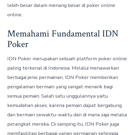
lebih besar dalam menang besar di poker online
online.
Memahami Fundamental IDN
Poker
IDN Poker merupakan sebuah platform poker online
paling terkenal di Indonesia. Melalui menawarkan
berbagai jenis permainan, IDN Poker memberikan
pengalaman bermain yang sangat menarik bagi
semua pemain. Salah satu unggulannya yaitu
kemudahan akses, karena pemain dapat bergabung
dan bermain sewaktu-waktu dan di mana saja melalui
perangkat mereka. Di samping itu, IDN Poker juga
memfasilitasi berbagai varian permainan sehingga