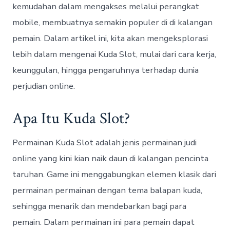
kemudahan dalam mengakses melalui perangkat
mobile, membuatnya semakin populer di di kalangan
pemain. Dalam artikel ini, kita akan mengeksplorasi
lebih dalam mengenai Kuda Slot, mulai dari cara kerja,
keunggulan, hingga pengaruhnya terhadap dunia
perjudian online.
Apa Itu Kuda Slot?
Permainan Kuda Slot adalah jenis permainan judi
online yang kini kian naik daun di kalangan pencinta
taruhan. Game ini menggabungkan elemen klasik dari
permainan permainan dengan tema balapan kuda,
sehingga menarik dan mendebarkan bagi para
pemain. Dalam permainan ini para pemain dapat