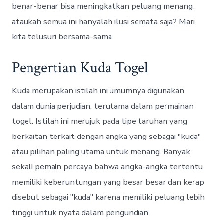
benar-benar bisa meningkatkan peluang menang,
ataukah semua ini hanyalah ilusi semata saja? Mari
kita telusuri bersama-sama.
Pengertian Kuda Togel
Kuda merupakan istilah ini umumnya digunakan
dalam dunia perjudian, terutama dalam permainan
togel. Istilah ini merujuk pada tipe taruhan yang
berkaitan terkait dengan angka yang sebagai "kuda"
atau pilihan paling utama untuk menang. Banyak
sekali pemain percaya bahwa angka-angka tertentu
memiliki keberuntungan yang besar besar dan kerap
disebut sebagai "kuda" karena memiliki peluang lebih
tinggi untuk nyata dalam pengundian.