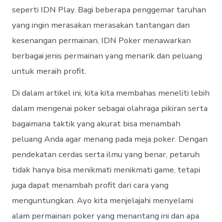
seperti IDN Play. Bagi beberapa penggemar taruhan
yang ingin merasakan merasakan tantangan dan
kesenangan permainan, IDN Poker menawarkan
berbagai jenis permainan yang menarik dan peluang
untuk meraih profit.
Di dalam artikel ini, kita kita membahas meneliti lebih
dalam mengenai poker sebagai olahraga pikiran serta
bagaimana taktik yang akurat bisa menambah
peluang Anda agar menang pada meja poker. Dengan
pendekatan cerdas serta ilmu yang benar, petaruh
tidak hanya bisa menikmati menikmati game, tetapi
juga dapat menambah profit dari cara yang
menguntungkan. Ayo kita menjelajahi menyelami
alam permainan poker yang menantang ini dan apa