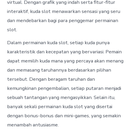
virtual. Dengan grafik yang indah serta fitur-fitur
interaktif, kuda slot menawarkan sensasi yang seru
dan mendebarkan bagi para penggemar permainan
slot.
Dalam permainan kuda slot, setiap kuda punya
karakteristik dan kecepatan yang bervariasi. Pemain
dapat memilih kuda mana yang percaya akan menang
dan memasang taruhannya berdasarkan pilihan
tersebut. Dengan beragam taruhan dan
kemungkinan pengembalian, setiap putaran menjadi
sebuah tantangan yang mengasyikkan. Selain itu,
banyak sekali permainan kuda slot yang disertai
dengan bonus-bonus dan mini-games, yang semakin
menambah antusiasme.