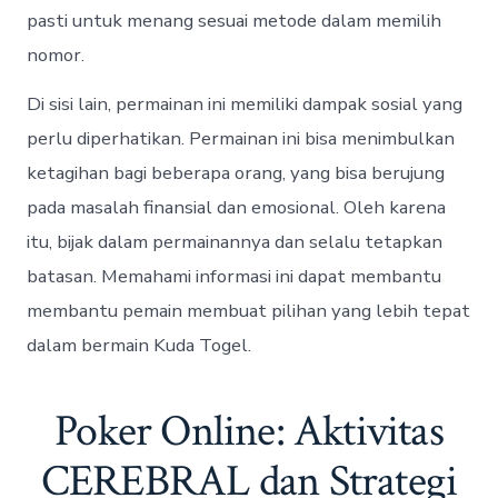
pasti untuk menang sesuai metode dalam memilih
nomor.
Di sisi lain, permainan ini memiliki dampak sosial yang
perlu diperhatikan. Permainan ini bisa menimbulkan
ketagihan bagi beberapa orang, yang bisa berujung
pada masalah finansial dan emosional. Oleh karena
itu, bijak dalam permainannya dan selalu tetapkan
batasan. Memahami informasi ini dapat membantu
membantu pemain membuat pilihan yang lebih tepat
dalam bermain Kuda Togel.
Poker Online: Aktivitas
CEREBRAL dan Strategi