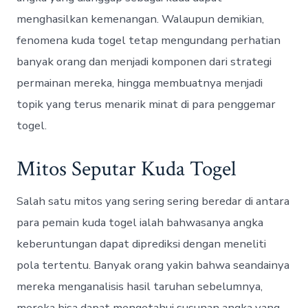
menghasilkan kemenangan. Walaupun demikian,
fenomena kuda togel tetap mengundang perhatian
banyak orang dan menjadi komponen dari strategi
permainan mereka, hingga membuatnya menjadi
topik yang terus menarik minat di para penggemar
togel.
Mitos Seputar Kuda Togel
Salah satu mitos yang sering sering beredar di antara
para pemain kuda togel ialah bahwasanya angka
keberuntungan dapat diprediksi dengan meneliti
pola tertentu. Banyak orang yakin bahwa seandainya
mereka menganalisis hasil taruhan sebelumnya,
mereka bisa dapat mengetahui susunan angka yang