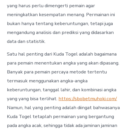
yang harus perlu dimengerti pemain agar
meningkatkan kesempatan menang. Permainan ini
bukan hanya tentang keberuntungan, tetapi juga
mengandung analisis dan prediksi yang didasarkan
data dan statistik.
Satu hal penting dari Kuda Togel adalah bagaimana
para pemain menentukan angka yang akan dipasang.
Banyak para pemain percaya metode tertentu
termasuk menggunakan angka-angka
keberuntungan, tanggal lahir, dan kombinasi angka
yang yang bisa terlihat.
https://sbobetmuhoki.com/
Namun, hal yang penting adalah diingat bahwasanya
Kuda Togel tetaplah permainan yang bergantung
pada angka acak, sehingga tidak ada jaminan jaminan