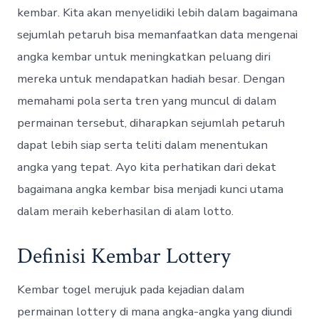
kembar. Kita akan menyelidiki lebih dalam bagaimana
sejumlah petaruh bisa memanfaatkan data mengenai
angka kembar untuk meningkatkan peluang diri
mereka untuk mendapatkan hadiah besar. Dengan
memahami pola serta tren yang muncul di dalam
permainan tersebut, diharapkan sejumlah petaruh
dapat lebih siap serta teliti dalam menentukan
angka yang tepat. Ayo kita perhatikan dari dekat
bagaimana angka kembar bisa menjadi kunci utama
dalam meraih keberhasilan di alam lotto.
Definisi Kembar Lottery
Kembar togel merujuk pada kejadian dalam
permainan lottery di mana angka-angka yang diundi