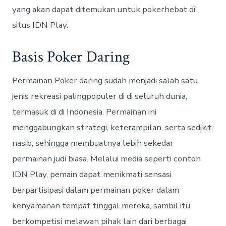
yang akan dapat ditemukan untuk pokerhebat di
situs IDN Play.
Basis Poker Daring
Permainan Poker daring sudah menjadi salah satu
jenis rekreasi palingpopuler di di seluruh dunia,
termasuk di di Indonesia. Permainan ini
menggabungkan strategi, keterampilan, serta sedikit
nasib, sehingga membuatnya lebih sekedar
permainan judi biasa. Melalui media seperti contoh
IDN Play, pemain dapat menikmati sensasi
berpartisipasi dalam permainan poker dalam
kenyamanan tempat tinggal mereka, sambil itu
berkompetisi melawan pihak lain dari berbagai