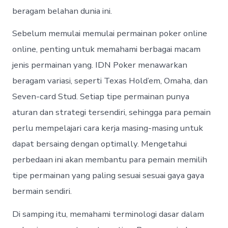
beragam belahan dunia ini.
Sebelum memulai memulai permainan poker online
online, penting untuk memahami berbagai macam
jenis permainan yang. IDN Poker menawarkan
beragam variasi, seperti Texas Hold’em, Omaha, dan
Seven-card Stud. Setiap tipe permainan punya
aturan dan strategi tersendiri, sehingga para pemain
perlu mempelajari cara kerja masing-masing untuk
dapat bersaing dengan optimally. Mengetahui
perbedaan ini akan membantu para pemain memilih
tipe permainan yang paling sesuai sesuai gaya gaya
bermain sendiri.
Di samping itu, memahami terminologi dasar dalam