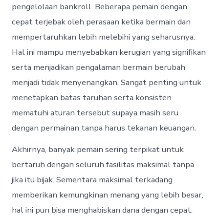
pengelolaan bankroll. Beberapa pemain dengan
cepat terjebak oleh perasaan ketika bermain dan
mempertaruhkan lebih melebihi yang seharusnya.
Hal ini mampu menyebabkan kerugian yang signifikan
serta menjadikan pengalaman bermain berubah
menjadi tidak menyenangkan. Sangat penting untuk
menetapkan batas taruhan serta konsisten
mematuhi aturan tersebut supaya masih seru
dengan permainan tanpa harus tekanan keuangan.
Akhirnya, banyak pemain sering terpikat untuk
bertaruh dengan seluruh fasilitas maksimal tanpa
jika itu bijak. Sementara maksimal terkadang
memberikan kemungkinan menang yang lebih besar,
hal ini pun bisa menghabiskan dana dengan cepat.