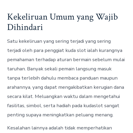
Kekeliruan Umum yang Wajib
Dihindari
Satu kekeliruan yang sering terjadi yang sering
terjadi oleh para penggiat kuda slot ialah kurangnya
pemahaman terhadap aturan bermain sebelum mulai
taruhan. Banyak sekali pemain langsung masuk
tanpa terlebih dahulu membaca panduan maupun
arahannya, yang dapat mengakibatkan kerugian dana
secara kilat. Meluangkan waktu dalam mengetahui
fasilitas, simbol, serta hadiah pada kudaslot sangat
penting supaya meningkatkan peluang menang.
Kesalahan lainnya adalah tidak memperhatikan