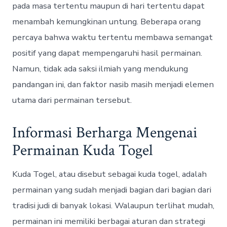
pada masa tertentu maupun di hari tertentu dapat
menambah kemungkinan untung. Beberapa orang
percaya bahwa waktu tertentu membawa semangat
positif yang dapat mempengaruhi hasil permainan.
Namun, tidak ada saksi ilmiah yang mendukung
pandangan ini, dan faktor nasib masih menjadi elemen
utama dari permainan tersebut.
Informasi Berharga Mengenai
Permainan Kuda Togel
Kuda Togel, atau disebut sebagai kuda togel, adalah
permainan yang sudah menjadi bagian dari bagian dari
tradisi judi di banyak lokasi. Walaupun terlihat mudah,
permainan ini memiliki berbagai aturan dan strategi