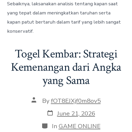
Sebaiknya, laksanakan analisis tentang kapan saat
yang tepat dalam meningkatkan taruhan serta
kapan patut bertaruh dalam tarif yang lebih sangat
konservatif.
Togel Kembar: Strategi
Kemenangan dari Angka
yang Sama
Post
By
fOT8EJXjf0m8ov5
author
Post
June 21, 2026
date
Categories
In
GAME ONLINE