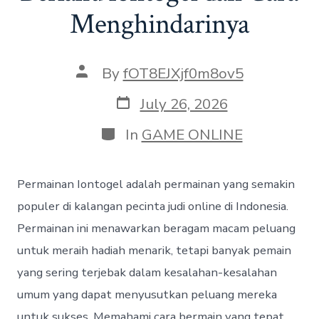
Menghindarinya
Post
By
fOT8EJXjf0m8ov5
author
Post
July 26, 2026
date
Categories
In
GAME ONLINE
Permainan Iontogel adalah permainan yang semakin
populer di kalangan pecinta judi online di Indonesia.
Permainan ini menawarkan beragam macam peluang
untuk meraih hadiah menarik, tetapi banyak pemain
yang sering terjebak dalam kesalahan-kesalahan
umum yang dapat menyusutkan peluang mereka
untuk sukses. Memahami cara bermain yang tepat