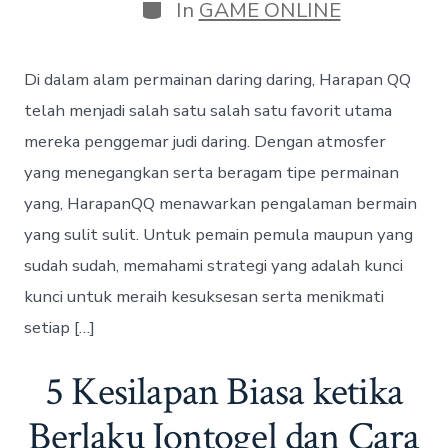
Categories
In
GAME ONLINE
Di dalam alam permainan daring daring, Harapan QQ
telah menjadi salah satu salah satu favorit utama
mereka penggemar judi daring. Dengan atmosfer
yang menegangkan serta beragam tipe permainan
yang, HarapanQQ menawarkan pengalaman bermain
yang sulit sulit. Untuk pemain pemula maupun yang
sudah sudah, memahami strategi yang adalah kunci
kunci untuk meraih kesuksesan serta menikmati
setiap […]
5 Kesilapan Biasa ketika
Berlaku Iontogel dan Cara