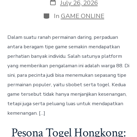
Post
July 26, 2026
date
Categories
In
GAME ONLINE
Dalam suatu ranah permainan daring, perpaduan
antara beragam tipe game semakin mendapatkan
perhatian banyak individu. Salah satunya platform
yang memberikan pengalaman ini adalah warga 88. Di
sini, para pecinta judi bisa menemukan sepasang tipe
permainan populer, yaitu sbobet serta togel. Kedua
game tersebut tidak hanya menjanjikan kesenangan,
tetapi juga serta peluang luas untuk mendapatkan
kemenangan. […]
Pesona Togel Hongkong: