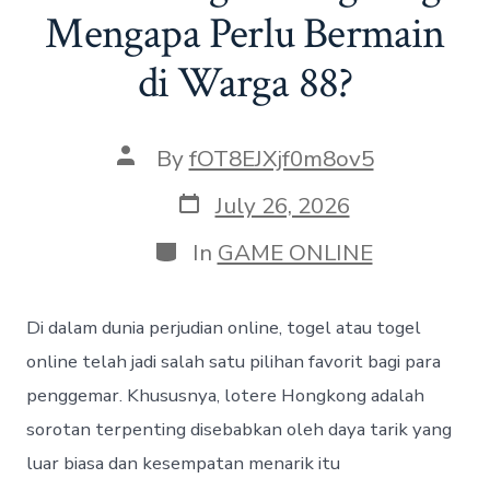
Mengapa Perlu Bermain
di Warga 88?
Post
By
fOT8EJXjf0m8ov5
author
Post
July 26, 2026
date
Categories
In
GAME ONLINE
Di dalam dunia perjudian online, togel atau togel
online telah jadi salah satu pilihan favorit bagi para
penggemar. Khususnya, lotere Hongkong adalah
sorotan terpenting disebabkan oleh daya tarik yang
luar biasa dan kesempatan menarik itu