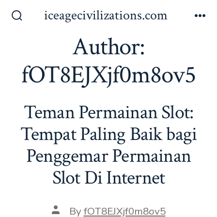
Skip
iceagecivilizations.com
to
Search
Me
Toggle
Author:
content
fOT8EJXjf0m8ov5
Teman Permainan Slot:
Tempat Paling Baik bagi
Penggemar Permainan
Slot Di Internet
Post
By
fOT8EJXjf0m8ov5